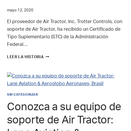
mayo 12, 2020
El proveedor de Air Tractor, Inc. Trotter Controls, con
soporte de Air Tractor, ha recibido un Certificado de
Tipo Suplementario (STC) de la Administración
Federal…
PRIMERA
LEER LA HISTORIA
COMPUERTA
DE
INCENDIOS
FRDS
GEN
III
SIN CATEGORIZAR
INSTALADA
EN
Conozca a su equipo de
UN
AT-
soporte de Air Tractor:
802F
EN