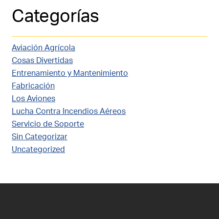
Página
TRACTOR:
Categorías
LANE
AVIATION
&
AEROGLOBO
Aviación Agrícola
AERONAVES,
Cosas Divertidas
BRASIL
Entrenamiento y Mantenimiento
Fabricación
Los Aviones
Lucha Contra Incendios Aéreos
Servicio de Soporte
Sin Categorizar
Uncategorized