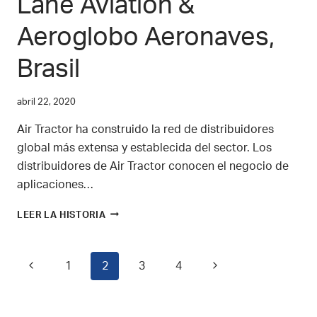
Lane Aviation &
TANQUEROS
AÉREOS
Aeroglobo Aeronaves,
EN
EE.
UU.
Brasil
abril 22, 2020
Air Tractor ha construido la red de distribuidores
global más extensa y establecida del sector. Los
distribuidores de Air Tractor conocen el negocio de
aplicaciones…
CONOZCA
LEER LA HISTORIA
A
SU
EQUIPO
Navegación
Previous
Next
1
2
3
4
DE
SOPORTE
Page
Page
de
DE
AIR