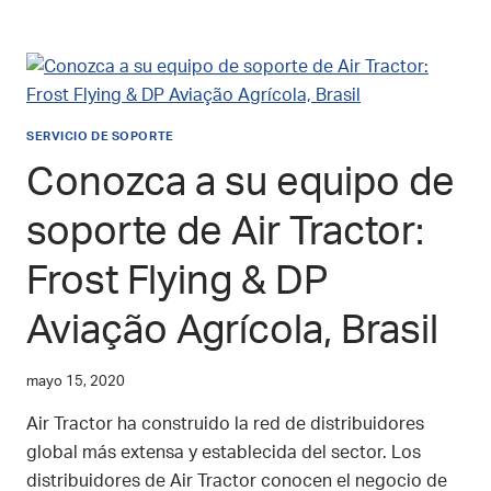
EL
VÍDEO:
GUIA
DE
REMOÇÃO
E
SERVICIO DE SOPORTE
SERVIÇO
DO
Conozca a su equipo de
FILTRO
DE
soporte de Air Tractor:
AR
AIR
Frost Flying & DP
TRACTOR
XFLOW
Aviação Agrícola, Brasil
mayo 15, 2020
Air Tractor ha construido la red de distribuidores
global más extensa y establecida del sector. Los
distribuidores de Air Tractor conocen el negocio de