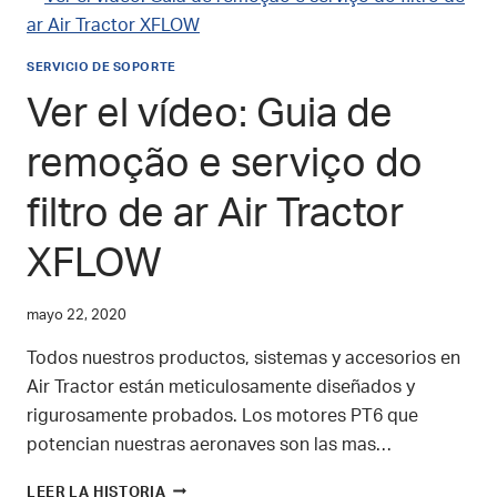
PAGO
INICIAL
SE
SERVICIO DE SOPORTE
INTERPONGA
ENTRE
Ver el vídeo: Guia de
USTED
Y
remoção e serviço do
SU
NUEVO
filtro de ar Air Tractor
AIR
TRACTOR
XFLOW
mayo 22, 2020
Todos nuestros productos, sistemas y accesorios en
Air Tractor están meticulosamente diseñados y
rigurosamente probados. Los motores PT6 que
potencian nuestras aeronaves son las mas…
VER
LEER LA HISTORIA