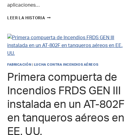
aplicaciones…
CONOZCA
LEER LA HISTORIA
A
SU
EQUIPO
DE
SOPORTE
DE
AIR
FABRICACIÓN
|
LUCHA CONTRA INCENDIOS AÉREOS
TRACTOR:
FROST
Primera compuerta de
FLYING
&
Incendios FRDS GEN III
DP
AVIAÇÃO
AGRÍCOLA,
instalada en un AT-802F
BRASIL
en tanqueros aéreos en
EE. UU.