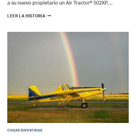
a su nuevo propietario un Air Tractor® 502XP,…
EL
LEER LA HISTORIA
FABRICANTE
DE
AVIONES
AGRÍCOLAS
PRODUCE
EL
AVIÓN
NÚMERO
4.000
COSAS DIVERTIDAS