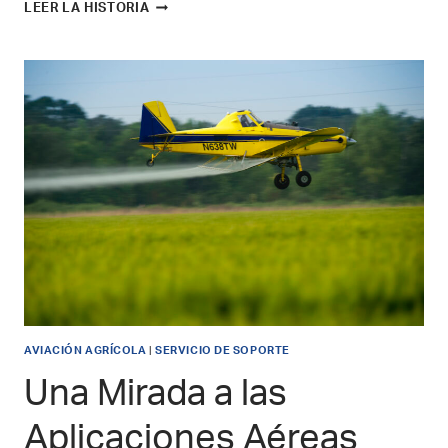
EXPLORANDO
LEER LA HISTORIA
EL
VALOR
Y
PRODUCTIVIDAD
DE
LA
AERONAVE
AGRÍCOLA
AVIACIÓN AGRÍCOLA
|
SERVICIO DE SOPORTE
Una Mirada a las
Aplicaciones Aéreas