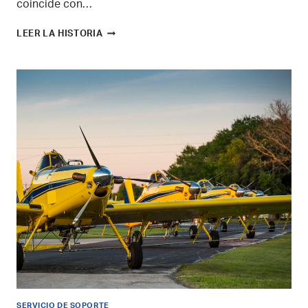
coincide con…
VER
LEER LA HISTORIA
EL
VÍDEO:
AT
XFLOW
GUÍA
DE
SERVICIO
Y
EXTRACCIÓN
DEL
FILTRO
DE
AIRE.
SERVICIO DE SOPORTE