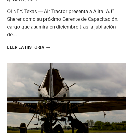
agosto 26, 2025
OLNEY, Texas — Air Tractor presenta a Ajita “AJ”
Sherer como su próximo Gerente de Capacitación,
cargo que asumirá en diciembre tras la jubilación
de…
AIR
LEER LA HISTORIA
TRACTOR
DA
LA
BIENVENIDA
A
AJ
SHERER
COMO
NUEVO
GERENTE
DE
CAPACITACIÓN