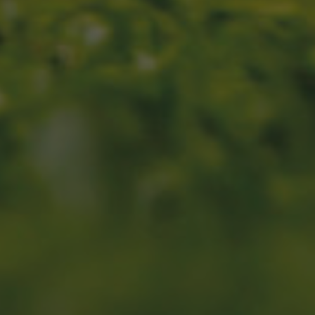
E
C
A
P
A
C
I
T
A
C
I
Ó
N