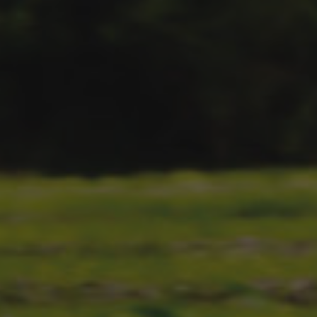
H
E
R
E
R
C
O
M
O
N
U
E
V
O
G
E
R
E
N
T
E
D