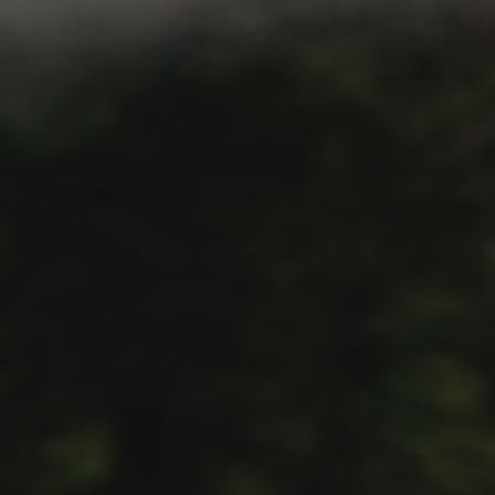
C
T
O
R
D
A
L
A
B
I
E
N
V
E
N
I
D
A
A
A
J
S