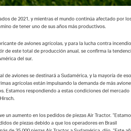
iados de 2021, y mientras el mundo continúa afectado por lo
amino de tener uno de sus años más productivos.
bricante de aviones agrícolas, y para la lucha contra incendio
ir de este total de producción anual, se confirma la tendenc
América del sur.
ual de aviones se destinará a Sudamérica, y la mayoría de es
s primas agrícolas están impulsando la demanda de más avione
ntos. Estamos respondiendo a estas condiciones del mercado
Hirsch.
, ve un aumento en los pedidos de piezas Air Tractor. “Estam
idos de piezas debido a que los operadores en Brasil
ás de 35.000 piezas Air Tractor a Sudamérica, dijo. “Este añ