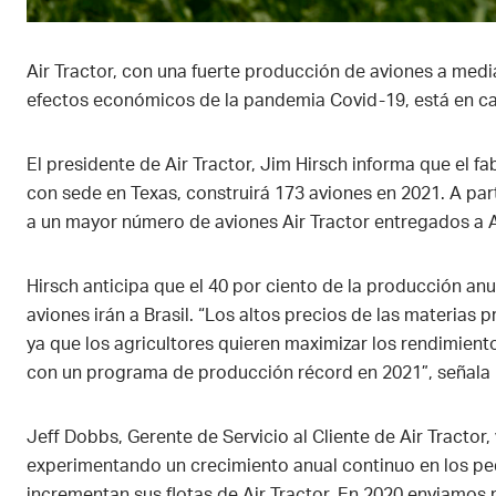
Air Tractor, con una fuerte producción de aviones a med
efectos económicos de la pandemia Covid-19, está en c
El presidente de Air Tractor, Jim Hirsch informa que el fa
con sede en Texas, construirá 173 aviones en 2021. A part
a un mayor número de aviones Air Tractor entregados a 
Hirsch anticipa que el 40 por ciento de la producción an
aviones irán a Brasil. “Los altos precios de las materia
ya que los agricultores quieren maximizar los rendimie
con un programa de producción récord en 2021”, señala 
Jeff Dobbs, Gerente de Servicio al Cliente de Air Tractor
experimentando un crecimiento anual continuo en los ped
incrementan sus flotas de Air Tractor. En 2020 enviamos m