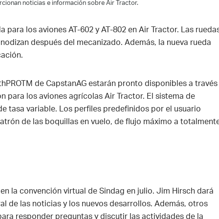
cionan noticias e información sobre Air Tractor.
 para los aviones AT-602 y AT-802 en Air Tractor. Las rueda
e anodizan después del mecanizado. Además, la nueva rueda
icación.
athPROTM de CapstanAG estarán pronto disponibles a través
n para los aviones agrícolas Air Tractor. El sistema de
e tasa variable. Los perfiles predefinidos por el usuario
patrón de las boquillas en vuelo, de flujo máximo a totalment
en la convención virtual de Sindag en julio. Jim Hirsch dará
al de las noticias y los nuevos desarrollos. Además, otros
ara responder preguntas y discutir las actividades de la